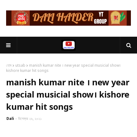
হোম
utsab
manish kumar nite । new year special musicial show।
kishore kumar hit songs
manish kumar nite । new year
special musicial show। kishore
kumar hit songs
Dali
ডিসেম্বর ২৯, ২০২১