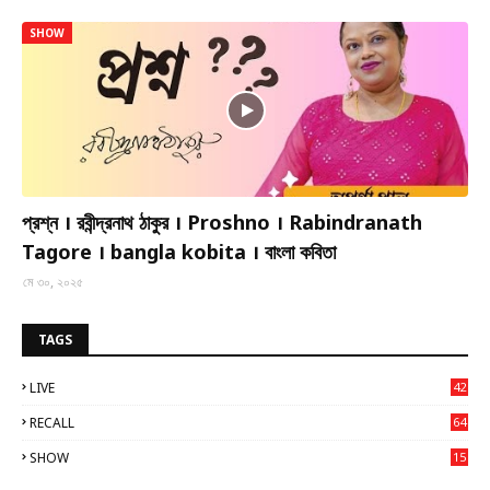
SHOW
প্রশ্ন । রবীন্দ্রনাথ ঠাকুর । Proshno । Rabindranath
Tagore । bangla kobita । বাংলা কবিতা
মে ৩০, ২০২৫
TAGS
LIVE
42
RECALL
64
SHOW
15
7