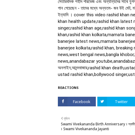
সেতারবাদক শহীদ পারভেজ এবং অন্যান্যদের সাথে যুগ
গান গেয়েছেন - তাদের মধ্যে অন্যতম- জব উই মেট, মর্ণ
ইত্যাদি ।
cover this video rashid khan 
khan health update,rashid khan latest 
singer,rashid khan age,rashid khan so
khan,rashid khan kolkata,mamata ban
banerjee latest news,mamata banerje
banerjee kolkata,rashid khan, breakin
news,west bengal news,bangla khobor,
news,anandabazar youtube,anandabazar
অনলাইন,আনন্দবাজার,rashid khan death,ust
ustad rashid khan,bollywood singer,us
REACTIONS
Facebook
Twitter
পূর্বতন
Swami Vivekananda Birth Anniversary । স্বামীজীর
। Swami Vivekananda Jayanti