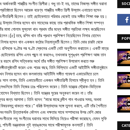
্ব অর্জনকারী শাস্ত্রীয় সংগীত শিল্পীরা। শুধু তা-ই নয়, তাদের নিজস্ব সঙ্গীত ঘরানা
SOC
িষ্ঠাতা ছিলেন আরেক বরেণ্য শাস্ত্রীয় সঙ্গীত শিল্পী উস্তাদ এনায়েত হুসেন
ংগীতশিল্পী ছিলেন। তাই ছোটবেলাতে পরিবার থেকেই তার সঙ্গীত শিক্ষা শুরু হয়।
ু উস্তাদ নিসার হুসেন খান সাহেবের কাছে তার প্রাথমিক সঙ্গীত শিক্ষা সম্পন্ন
র মামা গোলাম মুস্তফা খান প্রথম তাঁর মধ্যে সঙ্গীত প্রতিভা লক্ষ্য করেছিলেন
়েছিলেন।[৫] তবে, রশিদ খান তাঁর প্রধান প্রশিক্ষণ নিয়েছিলেন নিসার হোসেন
POP
। নিসার হুসেন খান একজন কঠোর নিয়মানুবর্তী ছিলেন। তিনি ভোর চারটা থেকে
বং রশিদকে ঘণ্টার পর ঘণ্টা স্কেলের একটি নোট অনুশীলন করাতেন। একটি মাত্র
ছোটবেলায় রশিদ এসব পছন্দ না করলেও, তখনকার সুশৃঙ্খল প্রশিক্ষণ আজ তান
 বয়সে রশিদ সত্যিকার অর্থে তাঁর সঙ্গীত প্রশিক্ষণ উপভোগ করতে শুরু
্গীতানুষ্ঠানটি করেন এবং পরের বছর, তিনি দিল্লিতে একটি আইটিসি সঙ্গীতানুষ্ঠানে
খন নিসার হুসেন খান কলকাতায় আইটিসি সঙ্গীত গবেষণা একাডেমিতে চলে
াল নাগাদ, তিনি একাডেমীতে একজন সঙ্গীতশিল্পী হিসাবে স্বীকৃত হন।
তিনি
েগুলিকে তিনি নিজের ঢঙে পরিবেশন করেন। তিনি যন্ত্রের স্ট্রোক-ভিত্তিক
র হোসেন বিখ্যাত ছিলেন। তিনি যন্ত্রের সুরের অনুকরণ করেন না।
তাঁর
ক্যের জন্য আলাদা। তিনি বলেন: "মাঝে মাঝে বন্দীশ গান গাওয়ার সময়, অথবা
িষয়বস্তু থাকতে পারে।" বরিষ্ঠ উস্তাদদের সঙ্গে তুলনা করলে, এটি তাঁর শৈলীতে
ন অংশগুলি চিত্তাকর্ষক কৌশল এবং দক্ষতার সাথে সম্পাদনের উপর বেশি জোর
নি সংগীতকে লঘু সংগীতের ঘরানার সাথে মিলিয়ে নিয়েও পরীক্ষা করেছেন, যেমন সুফি
 পশ্চিমী যন্ত্রবাদক লুই ব্যাঙ্কসের সাথে পরীক্ষামূলক কনসার্টে। তিনি
CAT