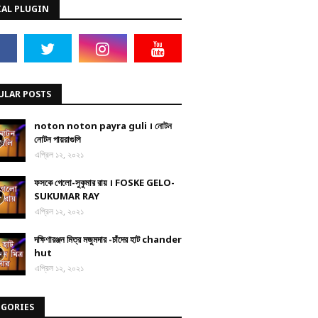
IAL PLUGIN
ULAR POSTS
noton noton payra guli । নোটন
নোটন পায়রাগুলি
এপ্রিল ১২, ২০২১
ফসকে গেলো-সুকুমার রায় । FOSKE GELO-
SUKUMAR RAY
এপ্রিল ১২, ২০২১
দক্ষিণারঞ্জন মিত্র মজুমদার -চাঁদের হাট chander
hut
এপ্রিল ১২, ২০২১
EGORIES