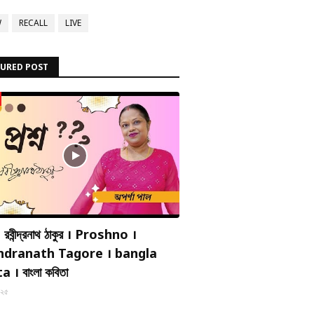
W
RECALL
LIVE
TURED POST
 । রবীন্দ্রনাথ ঠাকুর । Proshno ।
ndranath Tagore । bangla
 । বাংলা কবিতা
০২৫