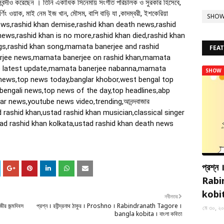
লবন্দীও করেছেন ।
তিনি একাধিক সিনেমায় সংগীত পরিচালক ও সুরকার হিসেবে,
িং ওয়াক, মাই নেম ইজ খান, মৌসম, বাপি বাড়ি যা ,কাদম্বরী, ইশকেরিয়া
SHO
news,rashid khan demise,rashid khan death news,rashid
news,rashid khan is no more,rashid khan died,rashid khan
ngs,rashid khan song,mamata banerjee and rashid
FEA
erjee news,mamata banerjee on rashid khan,mamata
e latest update,mamata banerjee nabanna,mamata
SHOW
g news,top news today,banglar khobor,west bengal top
bengali news,top news of the day,top headlines,abp
 news,youtube news video,trending,আনন্দবাজার
ad rashid khan,ustad rashid khan musician,classical singer
tad rashid khan kolkata,ustad rashid khan death news
প্রশ্ন
Rabi
kobita
নবীনতর
 জন্মদিবস
প্রশ্ন । রবীন্দ্রনাথ ঠাকুর । Proshno । Rabindranath Tagore ।
মে ৩০, ২
bangla kobita । বাংলা কবিতা