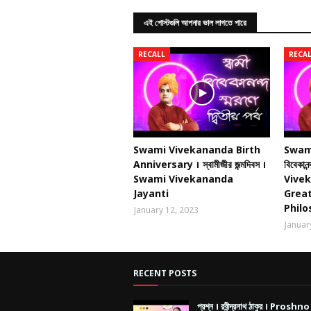
এই পোস্টগুলি আপনার ভাল লাগতে পারে
RECALL
RECA
Swami Vivekananda Birth
Swami
Anniversary । স্বামীজীর জন্মদিবস ।
বিবেকা
Swami Vivekananda
Vive
Jayanti
Great
Philo
January 12, 2023
Januar
RECENT POSTS
প্রশ্ন । রবীন্দ্রনাথ ঠাকুর । Proshno