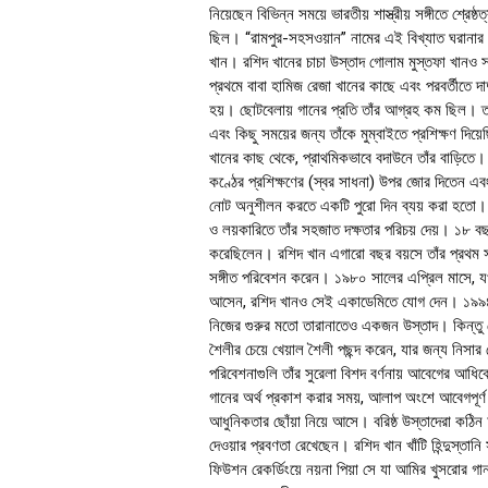
নিয়েছেন বিভিন্ন সময়ে ভারতীয় শাস্ত্রীয় সঙ্গীতে শ্রেষ্ঠত
ছিল। “রামপুর-সহসওয়ান” নামের এই বিখ্যাত ঘরানার প্রত
খান। রশিদ খানের চাচা উস্তাদ গোলাম মুস্তফা খানও স
প্রথমে বাবা হামিজ রেজা খানের কাছে এবং পরবর্তীতে দাদ
হয়।
ছোটবেলায় গানের প্রতি তাঁর আগ্রহ কম ছিল। তাঁ
এবং কিছু সময়ের জন্য তাঁকে মুম্বাইতে প্রশিক্ষণ দিয
খানের কাছ থেকে, প্রাথমিকভাবে বদাউনে তাঁর বাড়িতে
কণ্ঠের প্রশিক্ষণের (স্বর সাধনা) উপর জোর দিতেন এ
নোট অনুশীলন করতে একটি পুরো দিন ব্যয় করা হতো। 
ও লয়কারিতে তাঁর সহজাত দক্ষতার পরিচয় দেয়। ১৮ বছর
করেছিলেন।
রশিদ খান এগারো বছর বয়সে তাঁর প্রথম সঙ
সঙ্গীত পরিবেশন করেন। ১৯৮০ সালের এপ্রিল মাসে, য
আসেন, রশিদ খানও সেই একাডেমিতে যোগ দেন। ১৯৯৪ স
নিজের গুরুর মতো তারানাতেও একজন উস্তাদ। কিন্তু স
শৈলীর চেয়ে খেয়াল শৈলী পছন্দ করেন, যার জন্য নিসা
পরিবেশনাগুলি তাঁর সুরেলা বিশদ বর্ণনায় আবেগের আধি
গানের অর্থ প্রকাশ করার সময়, আলাপ অংশে আবেগপূর্ণ ব
আধুনিকতার ছোঁয়া নিয়ে আসে। বরিষ্ঠ উস্তাদেরা কঠি
দেওয়ার প্রবণতা রেখেছেন।
রশিদ খান খাঁটি হিন্দুস্তা
ফিউশন রেকর্ডিংয়ে নয়না পিয়া সে যা আমির খুসরোর গান,