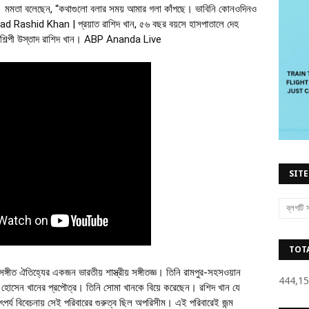
্ত্রী। মমতা বলেছেন, “কথাগুলো বলার সময় আমার গলা কাঁপছে। ভাবিনি কোনওদিনও
stad Rashid Khan | প্রয়াত রাশিদ খান, ৫৬ বছর বয়সে হাসপাতালে দেহ
ীতশিল্পী উস্তাদ রাশিদ খান। ABP Ananda Live
SITE
TOT
সঙ্গীত ঐতিহ্যের একজন ভারতীয় শাস্ত্রীয় সঙ্গীতজ্ঞ। তিনি রামপুর-সহসওয়ান
444,1
়েত হোসেন খানের প্রপৌত্র। তিনি সোমা খানকে বিয়ে করেছেন।
রশিদ খান যে
 তাৎপর্য বিবেচনায় সেই পরিবারের গুরুত্ব ছিল অপরিসীম। এই পরিবারেই জন্ম