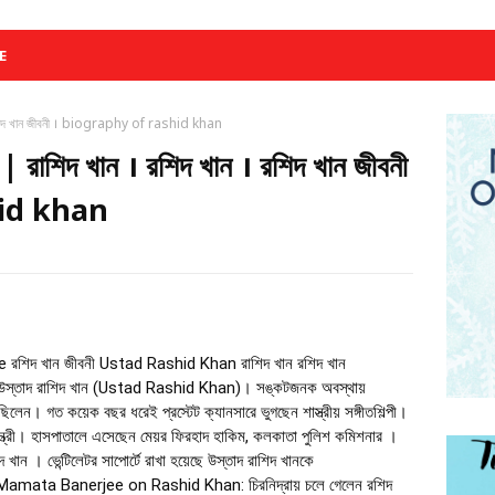
E
শিদ খান জীবনী । biography of rashid khan
িদ খান । রশিদ খান । রশিদ খান জীবনী
hid khan
e
রশিদ খান জীবনী Ustad Rashid Khan রাশিদ খান রশিদ খান
ী উস্তাদ রাশিদ খান (Ustad Rashid Khan)। সঙ্কটজনক অবস্থায়
েন। গত কয়েক বছর ধরেই প্রস্টেট ক্যানসারে ভুগছেন শাস্ত্রীয় সঙ্গীতশিল্পী।
্ত্রী। হাসপাতালে এসেছেন মেয়র ফিরহাদ হাকিম, কলকাতা পুলিশ কমিশনার ।
দ খান । ভেন্টিলেটর সাপোর্টে রাখা হয়েছে উস্তাদ রাশিদ খানকে
amata Banerjee on Rashid Khan: চিরনিদ্রায় চলে গেলেন রশিদ