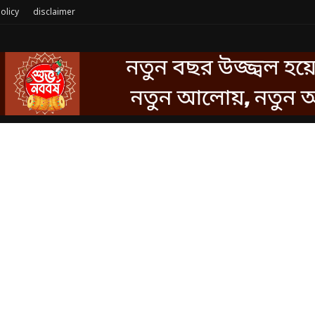
olicy
disclaimer