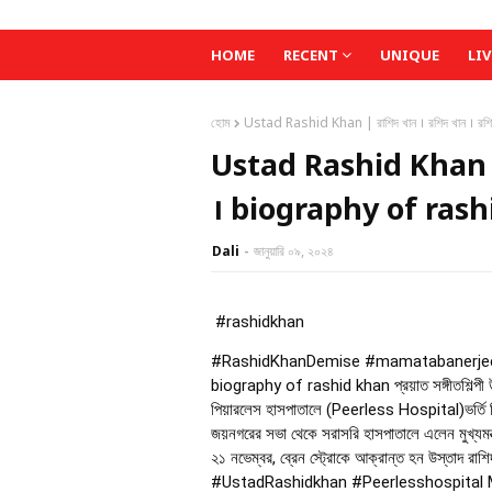
HOME
RECENT
UNIQUE
LIV
হোম
Ustad Rashid Khan | রাশিদ খান । রশিদ খান । র
Ustad Rashid Khan | রাশ
। biography of ras
Dali
জানুয়ারি ০৯, ২০২৪
#rashidkhan
#RashidKhanDemise
#mamatabanerje
biography of rashid khan প্রয়াত সঙ্গীতশিল্প
পিয়ারলেস হাসপাতালে (Peerless Hospital)ভর্তি ছিল
জয়নগরের সভা থেকে সরাসরি হাসপাতালে এলেন মুখ্যমন
২১ নভেম্বর, ব্রেন স্ট্রোকে আক্রান্ত হন উস্তাদ রাশি
#UstadRashidkhan
#Peerlesshospital
M