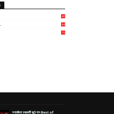
S
42
L
64
15
7
লগ্নজিতা চক্রবর্তী কন্ঠে গান Best of