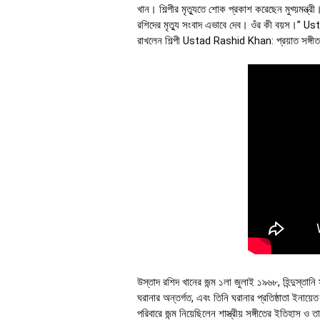
খান। শিল্পীর মৃত্যুতে শোক প্রকাশ করেছেন মুখ্য়মন
রশিদের মৃত্যু সংবাদ এভাবে দেব। ওঁর কী বয়স।” U
রাখলেন শিল্পী Ustad Rashid Khan: প্রয়াত সঙ্গ
উস্তাদ রশিদ খানের জন্ম ১লা জুলাই ১৯৬৮, হিন্দুস্তানি 
ঘরানার অন্তর্গত, এবং তিনি ঘরানার প্রতিষ্ঠাতা ইনায
পরিবারে জন্ম নিয়েছিলেন শাস্ত্রীয় সঙ্গীতের ইতিহাস ও